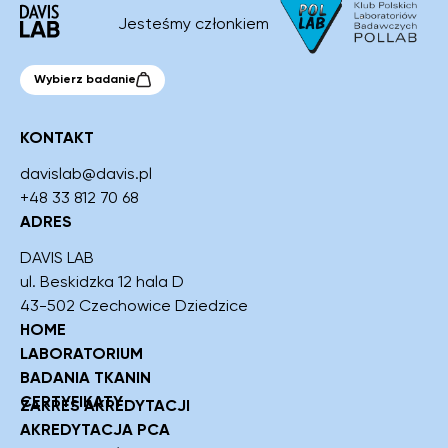
Logo
Jesteśmy członkiem
Wybierz badanie
KONTAKT
davislab@davis.pl
+48 33 812 70 68
ADRES
DAVIS LAB
ul. Beskidzka 12 hala D
43-502 Czechowice Dziedzice
HOME
LABORATORIUM
BADANIA TKANIN
CERTYFIKATY
ZAKRES AKREDYTACJI
AKREDYTACJA PCA